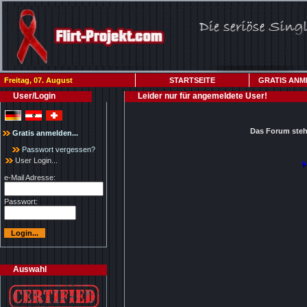
Freitag, 07. August
STARTSEITE
GRATIS ANM
User/Login
Leider nur für angemeldete User!
Das Forum steht
Gratis anmelden...
Passwort vergessen?
User Login...
e-Mail Adresse:
Passwort:
Auswahl