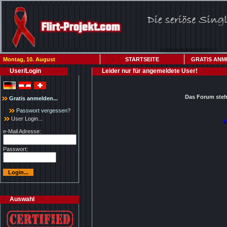
Montag, 10. August
STARTSEITE
GRATIS ANM
User/Login
Leider nur für angemeldete User!
Das Forum steht
Gratis anmelden...
Passwort vergessen?
User Login...
e-Mail Adresse:
Passwort:
Auswahl