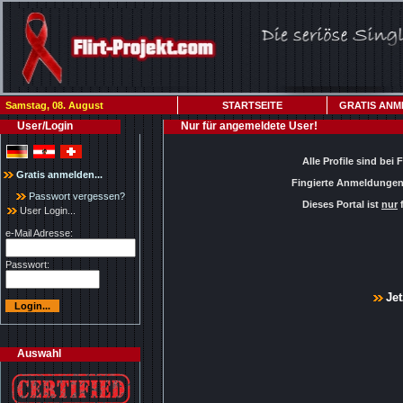
Samstag, 08. August
STARTSEITE
GRATIS ANM
User/Login
Nur für angemeldete User!
Alle Profile sind bei 
Gratis anmelden...
Fingierte Anmeldungen 
Passwort vergessen?
Dieses Portal ist
nur
f
User Login...
e-Mail Adresse:
Passwort:
Jet
Auswahl