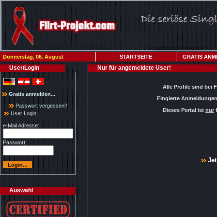
Donnerstag, 06. August
STARTSEITE
GRATIS ANM
User/Login
Nur für angemeldete User!
Alle Profile sind bei 
Gratis anmelden...
Fingierte Anmeldungen 
Passwort vergessen?
Dieses Portal ist
nur
f
User Login...
e-Mail Adresse:
Passwort:
Jet
Auswahl