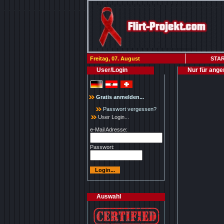
Freitag, 07. August
STAR
User/Login
Nur für ange
Gratis anmelden...
Passwort vergessen?
User Login...
e-Mail Adresse:
Passwort:
Auswahl