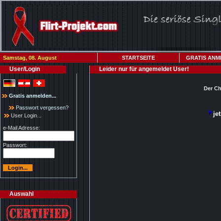
Samstag, 08. August
STARTSEITE
GRATIS ANM
User/Login
Leider nur für angemeldet User!
Der Ch
Gratis anmelden...
Passwort vergessen?
je
User Login...
e-Mail Adresse:
Passwort:
Auswahl