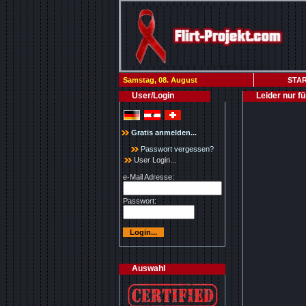
Samstag, 08. August
STAR
User/Login
Leider nur f
Gratis anmelden...
Passwort vergessen?
User Login...
e-Mail Adresse:
Passwort:
Auswahl