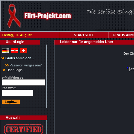
Freitag, 07. August
STARTSEITE
GRATIS ANM
User/Login
Leider nur für angemeldet User!
Der Ch
Gratis anmelden...
Passwort vergessen?
je
User Login...
e-Mail Adresse:
Passwort:
Auswahl