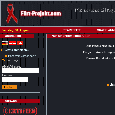
Samstag, 08. August
STARTSEITE
GRATIS ANM
User/Login
Nur für angemeldete User!
Alle Profile sind bei 
Gratis anmelden...
Fingierte Anmeldungen 
Passwort vergessen?
Dieses Portal ist
nur
f
User Login...
e-Mail Adresse:
Passwort:
Jet
Auswahl