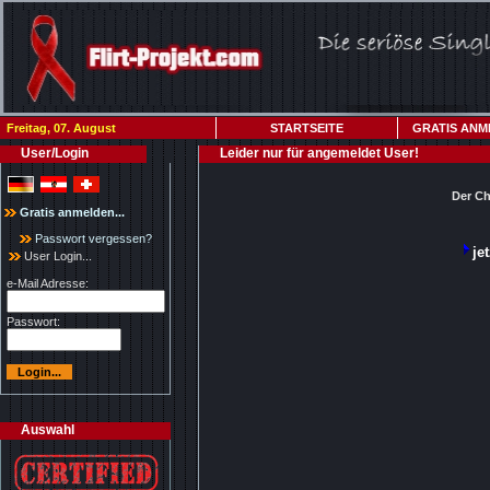
Freitag, 07. August
STARTSEITE
GRATIS ANM
User/Login
Leider nur für angemeldet User!
Der Ch
Gratis anmelden...
Passwort vergessen?
je
User Login...
e-Mail Adresse:
Passwort:
Auswahl